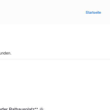
Startseite
funden.
fer Rathausplatz** 🌞