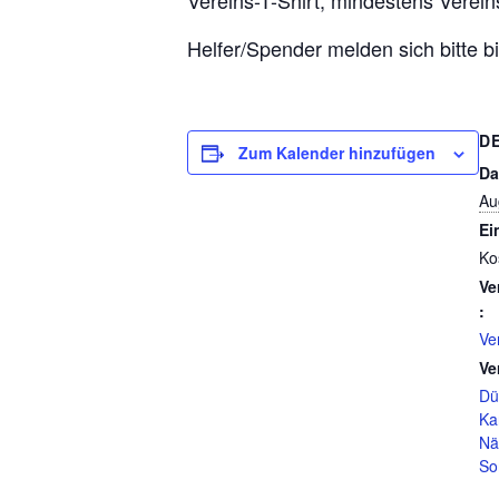
Vereins-T-Shirt, mindestens Verein
Helfer/Spender melden sich bitte 
D
Zum Kalender hinzufügen
Da
Au
Ein
Ko
Ve
:
Ve
Ve
Dü
Ka
Nä
So