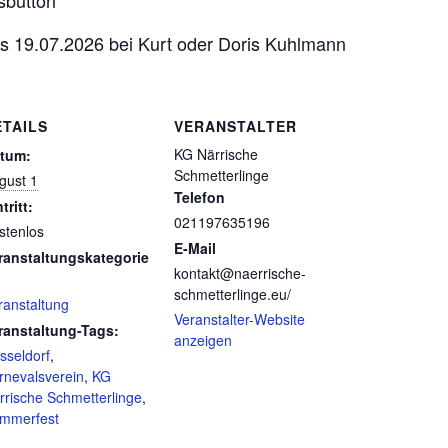
sbutton
bis 19.07.2026 bei Kurt oder Doris Kuhlmann
ETAILS
VERANSTALTER
KG Närrische
tum:
Schmetterlinge
gust 1
Telefon
tritt:
021197635196
stenlos
E-Mail
ranstaltungskategorie
kontakt@naerrische-
schmetterlinge.eu/
ranstaltung
Veranstalter-Website
ranstaltung-Tags:
anzeigen
sseldorf
,
rnevalsverein
,
KG
rrische Schmetterlinge
,
mmerfest