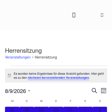
Herrensitzung
Veranstaltungen
Herrensitzung
Es wurden keine Ergebnisse für diese Ansicht gefunden. Hier geht
Hinweis
es zu den
nächsten bevorstehenden Veranstaltungen
.
Veranstal
Vera
8/9/2026
Suche
Monat
Ansi
Suche
Datum
Kalender
M
D
M
D
F
S
S
Navi
und
wählen.
von
0
0
0
0
0
0
0
27
28
29
30
31
1
2
Ansichten