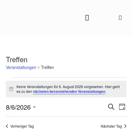
Treffen
Veranstaltungen
Treffen
Keine Veranstaltungen für 6. August 2026 vorgesehen. Hier geht
Hinweis
es zu den
nächsten bevorstehenden Veranstaltungen
.
Veranstal
Vera
8/6/2026
Suche
Tag
Ansi
Suche
Datum
Navi
und
wählen.
Vorheriger Tag
Nächster Tag
Ansichten