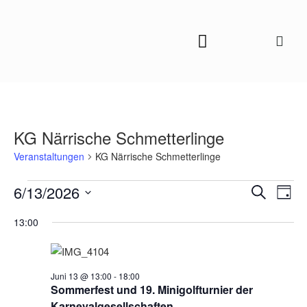
KG Närrische Schmetterlinge
Veranstaltungen
KG Närrische Schmetterlinge
Veranstal
Vera
6/13/2026
Suche
Tag
Ansi
Suche
Datum
13:00
Navi
und
wählen.
Ansichten
Navigatio
Juni 13 @ 13:00
-
18:00
Sommerfest und 19. Minigolfturnier der
Karnevalgesellschaften