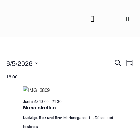
Veranstal
Vera
6/5/2026
Suche
Tag
Ansi
Suche
Datum
18:00
Navi
und
wählen.
Ansichten
Navigatio
Juni 5 @ 18:00
-
21:30
Monatstreffen
Ludwigs Bier und Brot
Mertensgasse 11, Düsseldorf
Kostenlos