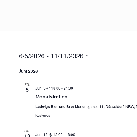
6/5/2026
 - 
11/11/2026
Datum
wählen.
Juni 2026
FR.
Juni 5 @ 18:00
-
21:30
5
Monatstreffen
Ludwigs Bier und Brot
Mertensgasse 11, Düsseldorf, NRW, 
Kostenlos
SA.
Juni 13 @ 13:00
-
18:00
13