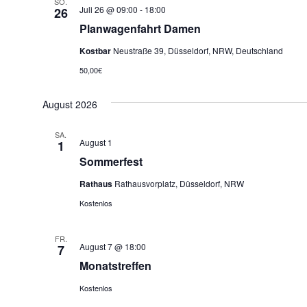
SO.
Juli 26 @ 09:00
-
18:00
26
Planwagenfahrt Damen
Kostbar
Neustraße 39, Düsseldorf, NRW, Deutschland
50,00€
August 2026
SA.
August 1
1
Sommerfest
Rathaus
Rathausvorplatz, Düsseldorf, NRW
Kostenlos
FR.
August 7 @ 18:00
7
Monatstreffen
Kostenlos