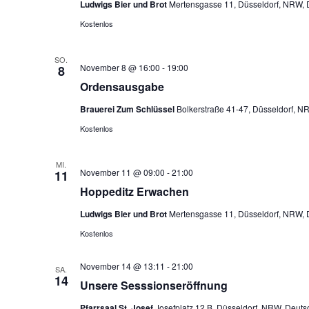
Ludwigs Bier und Brot
Mertensgasse 11, Düsseldorf, NRW, 
Kostenlos
SO.
November 8 @ 16:00
-
19:00
8
Ordensausgabe
Brauerei Zum Schlüssel
Bolkerstraße 41-47, Düsseldorf, N
Kostenlos
MI.
November 11 @ 09:00
-
21:00
11
Hoppeditz Erwachen
Ludwigs Bier und Brot
Mertensgasse 11, Düsseldorf, NRW, 
Kostenlos
November 14 @ 13:11
-
21:00
SA.
14
Unsere Sesssionseröffnung
Pfarrsaal St. Josef
Josefplatz 12 B, Düsseldorf, NRW, Deuts