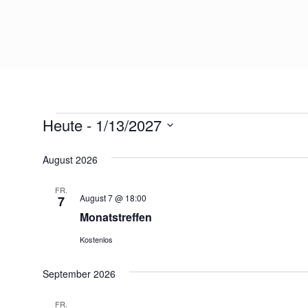
Heute
 - 
1/13/2027
Datum
wählen.
August 2026
FR.
August 7 @ 18:00
7
Monatstreffen
Kostenlos
September 2026
FR.